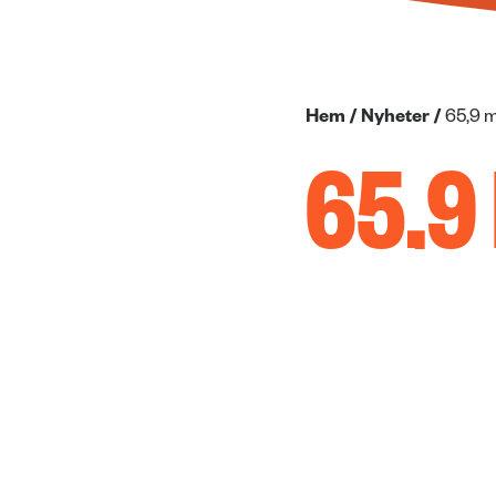
Hem
/
Nyheter
/
65,9 m
65,9
VÄRL
Pengarna som saml
trygga aktiviteter