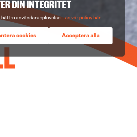
ER DIN INTEGRITET
n bättre användarupplevelse.
Läs vår policy här.
ntera cookies
Acceptera alla
LL
till bland annat
ed