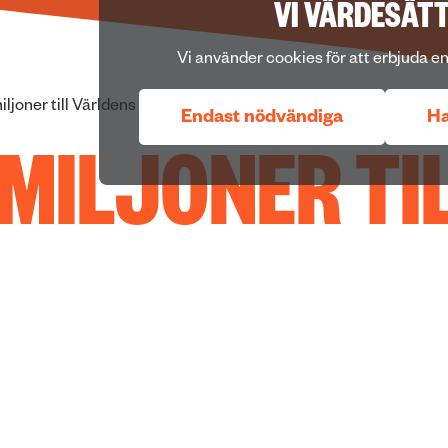
VI VÄRDESÄTT
Vi använder cookies för att erbjuda e
iljoner till Världens Barn
Endast nödvändiga
Ha
 MILJONER TI
DENS BARN
ats in till Världens Barn under 2024 går nu 
 för barn i Palestina, utbildning för elever m